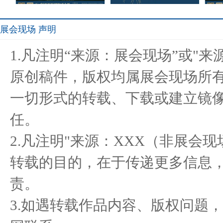
展会现场 声明
和氏璧老班章 重新定义普
重磅！普洱茶兰香典范“天
和氏
1.凡注明“来源：展会现场”或"
洱茶王
材地宝
原创稿件，版权均属展会现场所
一切形式的转载、下载或建立镜
淮安成功举办第四届淮河华
Stage5︱盖特登顶总冠军
任。
商大会
中国车
2.凡注明"来源：XXX（非展会
转载的目的，在于传递更多信息
责。
3.如遇转载作品内容、版权问题