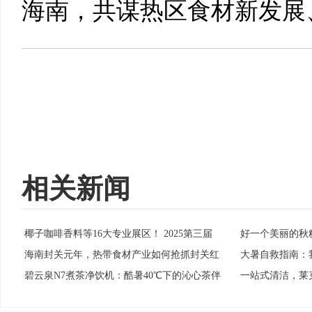
海南，共谋热区食材新发展
相关新闻
椰子咖啡香料等16大专业展区！ 2025第三届
好一个美丽的秋
·
·
海南封关元年，热带食材产业如何抢抓封关红
大暑自救指南：我
·
·
碧云泉N7煮茶净饮机：酷暑40℃下的沁心茶伴
一站式清洁，莱克
·
·