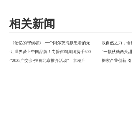
相关新闻
《记忆的守候者》-一个阿尔茨海默患者的无
以自然之力，诠释北
·
·
让世界爱上中国品牌！尚普咨询集团携手600
“一颗秋糖两头甜
·
·
“2025广交会·投资北京推介活动”：京穗产
探索产业创新 引
·
·