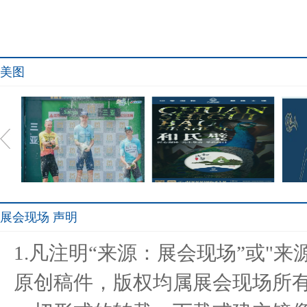
美图
展会现场 声明
Stage5︱盖特登顶总冠军
和氏璧老班章 重新定义普
重磅
1.凡注明“来源：展会现场”或"
中国车
洱茶王
原创稿件，版权均属展会现场所